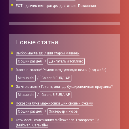
ECT - датчик температуры двигателя. Показания.
Новые статьи
Выбор масла ДВС для старой машины
/
Общий раздел
Двигатель и топливо
Влага в салоне! Ремонт воздуховода печки (под жабо).
/
Mitsubishi
Galant 8 EUR/JAP
За что цеплять Галант, или где буксирововчная проушина?
/
Mitsubishi
Galant 8 EUR/JAP
Покраска букв маркировки шин своими руками
/
Общий раздел
Экстерьер и кузов
Стоимость содержания Volkswagen Transporter T5
(Multivan, Caravelle)