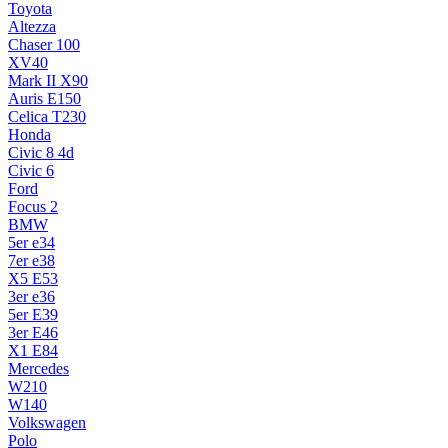
Toyota
Altezza
Chaser 100
XV40
Mark II X90
Auris E150
Celica T230
Honda
Civic 8 4d
Civic 6
Ford
Focus 2
BMW
5er e34
7er e38
X5 E53
3er e36
5er E39
3er E46
X1 E84
Mercedes
W210
W140
Volkswagen
Polo