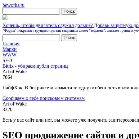
beworks.ru
Хочешь, чтобы двигатель служил дольше? Добавь защитную д
"Форум" покрывает трущиеся детали защитным слоем "тефлона", снижает трение и ум
Главная
Марки
WWW
SEO
Bitrix - убираем дубли страниц
Art of Wake
7864
ЛайфХак. В битриксе мы заметили одну особенность в компоне
Сообщаем о себе поисковым системам
Art of Wake
3320
Есть у вас сайт или нет, вы можете уже получить заинтересова
SEO продвижение сайтов и др