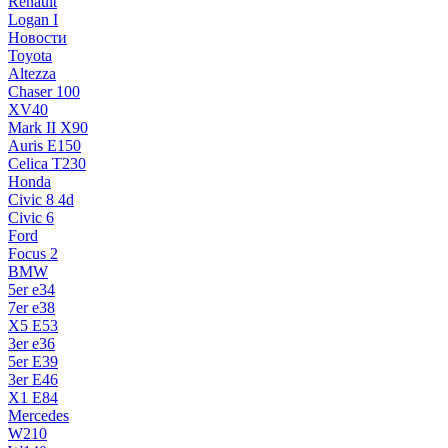
Renault
Logan I
Новости
Toyota
Altezza
Chaser 100
XV40
Mark II X90
Auris E150
Celica T230
Honda
Civic 8 4d
Civic 6
Ford
Focus 2
BMW
5er e34
7er e38
X5 E53
3er e36
5er E39
3er E46
X1 E84
Mercedes
W210