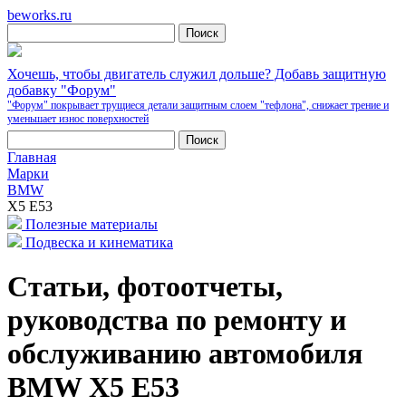
beworks.ru
Хочешь, чтобы двигатель служил дольше? Добавь защитную
добавку "Форум"
"Форум" покрывает трущиеся детали защитным слоем "тефлона", снижает трение и
уменьшает износ поверхностей
Главная
Марки
BMW
X5 E53
Полезные материалы
Подвеска и кинематика
Статьи, фотоотчеты,
руководства по ремонту и
обслуживанию автомобиля
BMW X5 E53