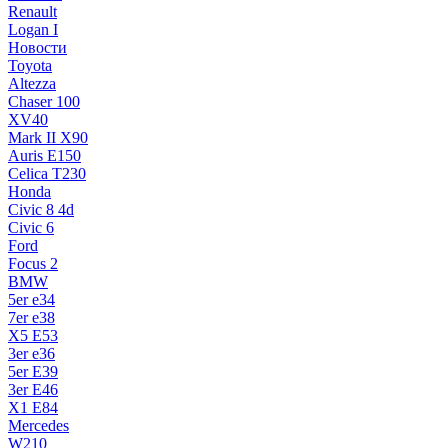
Renault
Logan I
Новости
Toyota
Altezza
Chaser 100
XV40
Mark II X90
Auris E150
Celica T230
Honda
Civic 8 4d
Civic 6
Ford
Focus 2
BMW
5er e34
7er e38
X5 E53
3er e36
5er E39
3er E46
X1 E84
Mercedes
W210