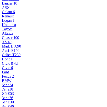
Lancer 10
ASX
Galant 6
Renault
Logan I
Новости
Toyota
Altezza
Chaser 100
XV40
Mark II X90
Auris E150
Celica T230
Honda
Civic 8 4d
Civic 6
Ford
Focus 2
BMW
5er e34
7er e38
X5 E53
3er e36
5er E39
3er E46