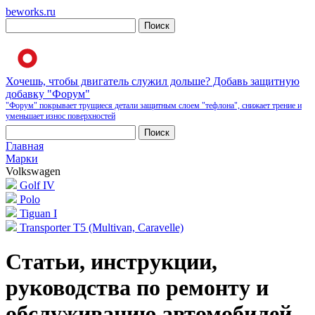
beworks.ru
Хочешь, чтобы двигатель служил дольше? Добавь защитную
добавку "Форум"
"Форум" покрывает трущиеся детали защитным слоем "тефлона", снижает трение и
уменьшает износ поверхностей
Главная
Марки
Volkswagen
Golf IV
Polo
Tiguan I
Transporter T5 (Multivan, Caravelle)
Статьи, инструкции,
руководства по ремонту и
обслуживанию автомобилей