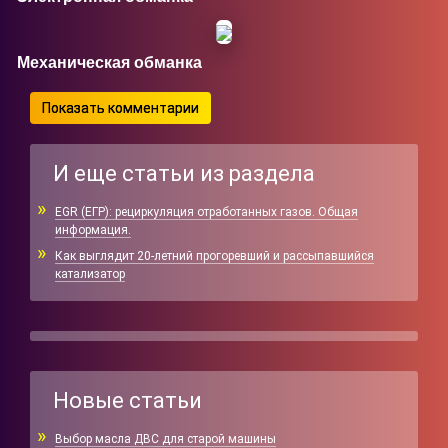
Механическая обманка
Показать комментарии
И еще статьи из раздела
EGR (ЕГР): рециркуляция отработанных газов. Общая
информация.
Как выглядит 20-летний прогоревший и рассыпавшийся
катализатор
Новые статьи
Выбор масла ДВС для старой машины