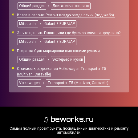
/
Общий раздел
Двигатель и топливо
Влага в салоне! Ремонт воздуховода печки (под жабо).
/
Mitsubishi
Galant 8 EUR/JAP
За что цеплять Галант, или где буксирововчная проушина?
/
Mitsubishi
Galant 8 EUR/JAP
Покраска букв маркировки шин своими руками
/
Общий раздел
Экстерьер и кузов
Стоимость содержания Volkswagen Transporter T5
(Multivan, Caravelle)
/
Volkswagen
Transporter T5 (Multivan, Caravelle)
beworks.ru
Самый полный проект рунета, посвященный диагностике и ремонту
автомобилей.