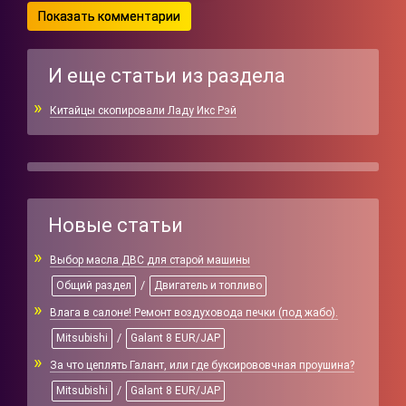
Показать комментарии
И еще статьи из раздела
Китайцы скопировали Ладу Икс Рэй
Новые статьи
Выбор масла ДВС для старой машины
/
Общий раздел
Двигатель и топливо
Влага в салоне! Ремонт воздуховода печки (под жабо).
/
Mitsubishi
Galant 8 EUR/JAP
За что цеплять Галант, или где буксирововчная проушина?
/
Mitsubishi
Galant 8 EUR/JAP