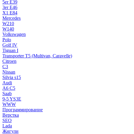
5er E39
3er E46
X1 E84
Mercedes
W210
W140
Volkswagen
Polo
Golf IV
Tiguan I
Transporter T5 (Multivan, Caravelle)
Citroen
C3
Nissan
Silvia s15
Audi
A6 C5
Saab
9-5 YS3E
WWW
Программирование
Верстка
SEO
Lada
Жигули