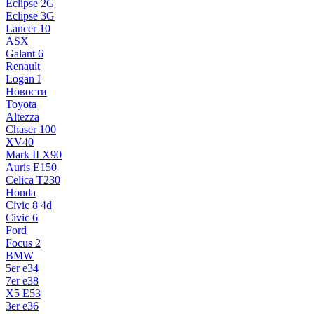
Eclipse 2G
Eclipse 3G
Lancer 10
ASX
Galant 6
Renault
Logan I
Новости
Toyota
Altezza
Chaser 100
XV40
Mark II X90
Auris E150
Celica T230
Honda
Civic 8 4d
Civic 6
Ford
Focus 2
BMW
5er e34
7er e38
X5 E53
3er e36