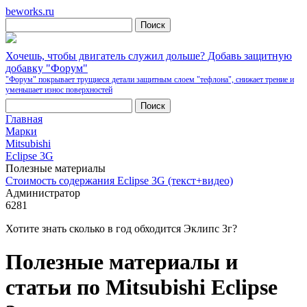
beworks.ru
Хочешь, чтобы двигатель служил дольше? Добавь защитную
добавку "Форум"
"Форум" покрывает трущиеся детали защитным слоем "тефлона", снижает трение и
уменьшает износ поверхностей
Главная
Марки
Mitsubishi
Eclipse 3G
Полезные материалы
Стоимость содержания Eclipse 3G (текст+видео)
Администратор
6281
Хотите знать сколько в год обходится Эклипс 3г?
Полезные материалы и
статьи по Mitsubishi Eclipse